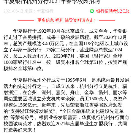
华夏银行杭州分行2021年春季校园招聘
2021-03-12 来源：华夏银行
银行招聘考试汇总
更多信息 福利 辅导资料请点击↑
华夏银行于1992年10月在北京成立。成立至今，华夏银
行走过了奋勇拼搏、成果丰硕的发展历程。截至2020年12月
末，总资产规模达3.40万亿元，在全国119个地级以上城市设
立了44家一级分行，75家二级分行，营业网点总数达1024
家，员工人数近4万人。2020年7月，英国《银行家》全球
1000家银行排名中，按一级资本排名全球第51位，按资产规
模排名全球第65位。
华夏银行杭州分行成立于1995年6月，是系统内最具发展
活力的先进分行之一。自成立以来，杭州分行立足杭州、辐
射浙江，在台州、湖州、嘉兴、舟山、金华、衢州、丽水等
周边重要区域设立分支机构60余家，员工1500余人，总资产
规模达1566亿元。近年来，先后荣获浙江省委省政府颁发
的“支持浙江经济发展奖”、“全国金融系统文化建设先进单
位”等荣誉称号。根据业务发展需要，华夏银行杭州分行面向
校园诚聘英才，热烈欢迎2021年应届毕业生加盟我行，共同
打造美好未来！