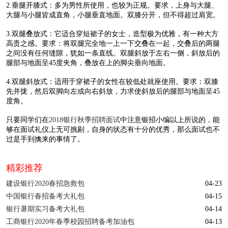
2.垂腿开膝式：多为男性所使用，也较为正规。要求，上身与大腿、
大腿与小腿皆成直角，小腿垂直地面。双膝分开，但不得超过肩宽。
3.双腿叠放式：它适合穿短裙子的女士，造型极为优雅，有一种大方
高贵之感。要求：将双腿完全地一上一下交叠在一起，交叠后的两腿
之间没有任何缝隙，犹如一条直线。双腿斜放于左右一侧，斜放后的
腿部与地面呈45度夹角，叠放在上的脚尖垂向地面。
4.双腿斜放式：适用于穿裙子的女性在较低处就座使用。要求：双膝
先并拢，然后双脚向左或向右斜放，力求使斜放后的腿部与地面呈45
度角。
只要同学们在
2018银行秋季招聘面试
中注意银招小编以上所说的，能
够在面试礼仪上无可挑剔，自身的状态有十分的优秀，那么面试也不
过是手到擒来的事情了。
精彩推荐
建设银行2020春招急救包
04-23
中国银行春招备考大礼包
04-15
银行暑期实习备考大礼包
04-14
工商银行2020年春季校园招聘备考加油包
04-13