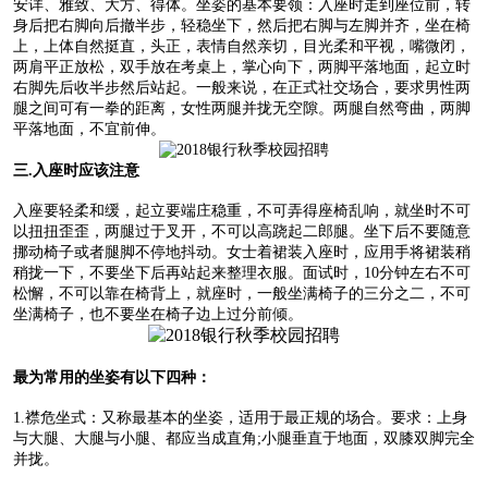
安详、雅致、大方、得体。坐姿的基本要领：入座时走到座位前，转
身后把右脚向后撤半步，轻稳坐下，然后把右脚与左脚并齐，坐在椅
上，上体自然挺直，头正，表情自然亲切，目光柔和平视，嘴微闭，
两肩平正放松，双手放在考桌上，掌心向下，两脚平落地面，起立时
右脚先后收半步然后站起。一般来说，在正式社交场合，要求男性两
腿之间可有一拳的距离，女性两腿并拢无空隙。两腿自然弯曲，两脚
平落地面，不宜前伸。
三.入座时应该注意
入座要轻柔和缓，起立要端庄稳重，不可弄得座椅乱响，就坐时不可
以扭扭歪歪，两腿过于叉开，不可以高跷起二郎腿。坐下后不要随意
挪动椅子或者腿脚不停地抖动。女士着裙装入座时，应用手将裙装稍
稍拢一下，不要坐下后再站起来整理衣服。面试时，10分钟左右不可
松懈，不可以靠在椅背上，就座时，一般坐满椅子的三分之二，不可
坐满椅子，也不要坐在椅子边上过分前倾。
最为常用的坐姿有以下四种：
1.襟危坐式：又称最基本的坐姿，适用于最正规的场合。要求：上身
与大腿、大腿与小腿、都应当成直角;小腿垂直于地面，双膝双脚完全
并拢。