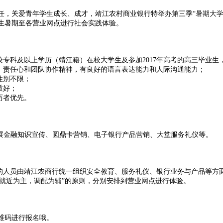
任，关爱青年学生成长、成才，靖江农村商业银行特举办第三季“暑期大学
生暑期至各营业网点进行社会实践体验。
校专科及以上学历（靖江籍）在校大学生及参加2017年高考的高三毕业生
心、责任心和团队协作精神，有良好的语言表达能力和人际沟通能力；
，性别不限；
质好；
历者优先。
开展金融知识宣传、圆鼎卡营销、电子银行产品营销、大堂服务礼仪等。
动的人员由靖江农商行统一组织安全教育、服务礼仪、银行业务与产品等方
照“就近为主，调配为辅”的原则，分别安排到营业网点进行体验。
维码进行报名哦。