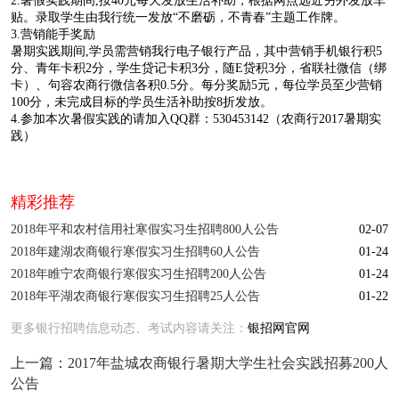
2.暑假实践期间,按40元每天发放生活补助，根据网点远近另外发放车
贴。录取学生由我行统一发放“不磨砺，不青春”主题工作牌。
3.营销能手奖励
暑期实践期间,学员需营销我行电子银行产品，其中营销手机银行积5
分、青年卡积2分，学生贷记卡积3分，随E贷积3分，省联社微信（绑
卡）、句容农商行微信各积0.5分。每分奖励5元，每位学员至少营销
100分，未完成目标的学员生活补助按8折发放。
4.参加本次暑假实践的请加入QQ群：530453142（农商行2017暑期实
践）
精彩推荐
2018年平和农村信用社寒假实习生招聘800人公告
02-07
2018年建湖农商银行寒假实习生招聘60人公告
01-24
2018年睢宁农商银行寒假实习生招聘200人公告
01-24
2018年平湖农商银行寒假实习生招聘25人公告
01-22
更多银行招聘信息动态、考试内容请关注：
银招网官网
上一篇：
2017年盐城农商银行暑期大学生社会实践招募200人
公告