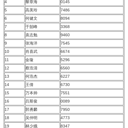
4
黎章海
0145
5
高美玲
7486
6
何健文
8094
7
于韶峰
3368
8
袁志勉
9460
9
张海洋
7545
10
肖喜武
6674
11
金璇
5296
12
蔡浩清
6560
13
何浩杰
6227
14
王倩
6730
15
万本帅
7551
16
吕斯俊
0089
17
郭勇麟
7950
18
吴仲明
4773
19
林少娥
8347