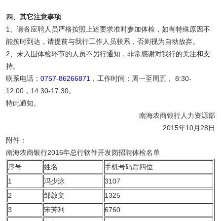
四、其它注意事项
1、请各应聘人员严格按照上述要求准时参加体检，如有特殊原因不
能按时到达，请提前与我行工作人员联系，否则视为自动放弃。
2、未入围体检环节的人员不另行通知，非常感谢对我行的关注和支
持。
联系电话：
0757-86266871
，工作时间：周一至周五， 8:30-
12:00，14:30-17:30。
特此通知。
南海农商银行人力资源部
2015年10月28日
附件：
南海农商银行2016年总行软件开发岗招聘体检名单
序号
姓名
手机号码后四位
1
冯少泳
3107
2
邹啟文
1325
3
宋芳利
6760