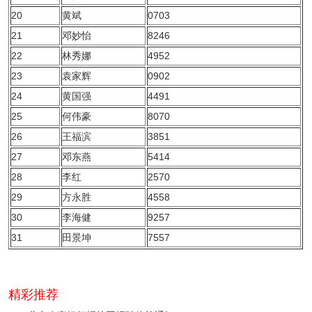
20
黄斌
0703
21
邓妙怡
8246
22
林秀娜
4952
23
袁家辉
0902
24
黄国强
4491
25
何伟豪
8070
26
王福滨
3851
27
邓东燕
5414
28
李红
2570
29
方永胜
4558
30
李海健
9257
31
田景坤
7557
精彩推荐